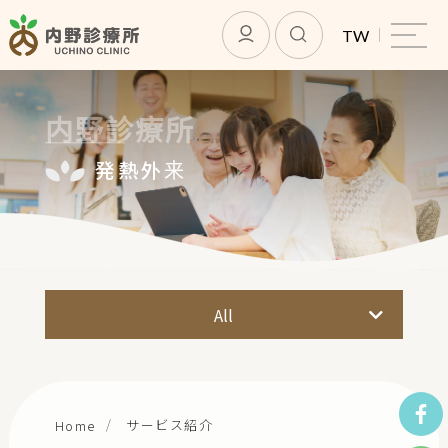
TW
内野診療所
発熱外来
内野診療所
サービス紹介
 オンライン診療
発熱外来
All
会員になる
予防接種
最新ニュース
健康診断
お問い合わせ
サービス紹介
Home