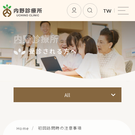
TW
内野診療所
受診される方へ
内野診療所
サービス紹介
受診される方へ
All
 オンライン診療
施設基準等に関する掲示事項（ご案内）
会員になる
初回訪問時の注意事項
Home
最新ニュース